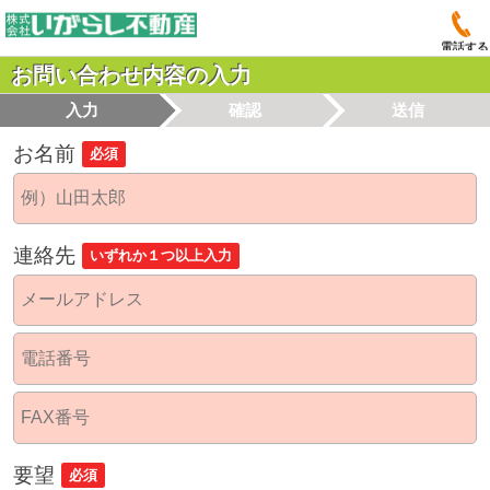
電話する
お問い合わせ内容の入力
入力
確認
送信
お名前
必須
連絡先
いずれか１つ以上入力
要望
必須