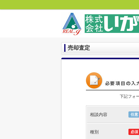
売却査定
下記フォ
相談内容
任意
種別
必須