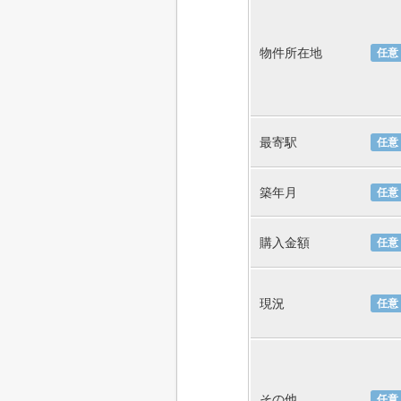
物件所在地
任意
最寄駅
任意
築年月
任意
購入金額
任意
現況
任意
その他
任意