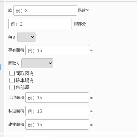
総
階建て
階部分
向き
専有面積
㎡
間取り
間取図有
駐車場有
角部屋
土地面積
㎡
私道面積
㎡
建物面積
㎡