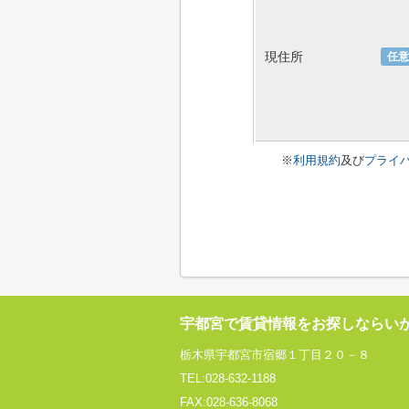
現住所
任意
※
利用規約
及び
プライ
宇都宮で賃貸情報をお探しならい
栃木県宇都宮市宿郷１丁目２０－８
TEL:028-632-1188
FAX:028-636-8068