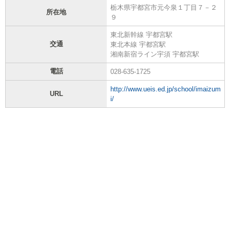
栃木県宇都宮市元今泉１丁目７－２
所在地
９
東北新幹線 宇都宮駅
交通
東北本線 宇都宮駅
湘南新宿ライン宇須 宇都宮駅
電話
028-635-1725
http://www.ueis.ed.jp/school/imaizum
URL
i/