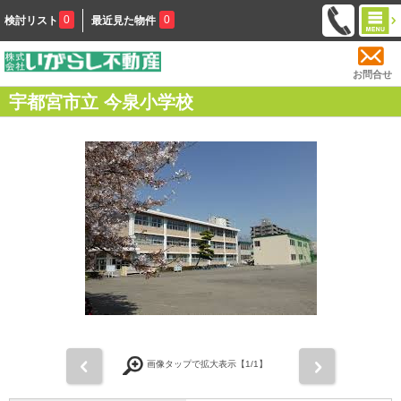
0
0
検討リスト
最近見た物件
お問合せ
宇都宮市立 今泉小学校
前
次
画像タップで拡大表示【
1
/1】