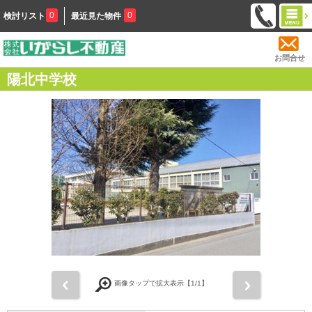
0
0
検討リスト
最近見た物件
お問合せ
陽北中学校
前
次
画像タップで拡大表示【
1
/1】