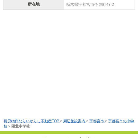
所在地
栃木県宇都宮市今泉町47-2
賃貸物件ならいがらし不動産TOP
>
周辺施設案内
>
宇都宮市
>
宇都宮市の中学
校
>
陽北中学校