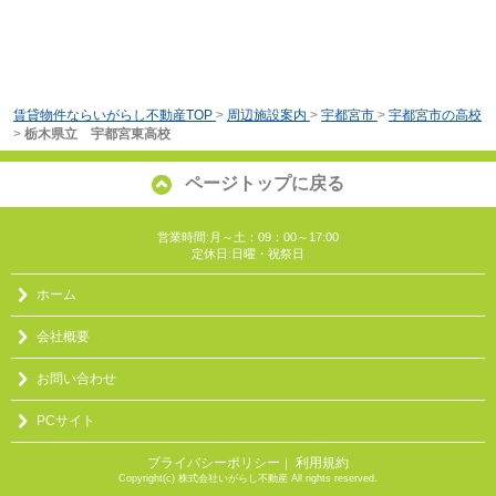
賃貸物件ならいがらし不動産TOP
>
周辺施設案内
>
宇都宮市
>
宇都宮市の高校
>
栃木県立 宇都宮東高校
ページトップに戻る
営業時間:月～土：09：00～17:00
定休日:日曜・祝祭日
ホーム
会社概要
お問い合わせ
PCサイト
プライバシーポリシー
利用規約
｜
Copyright(c) 株式会社いがらし不動産 All rights reserved.