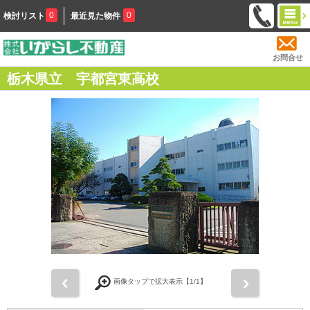
0
0
検討リスト
最近見た物件
お問合せ
栃木県立 宇都宮東高校
前
次
画像タップで拡大表示【
1
/1】