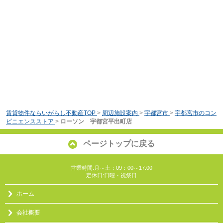
賃貸物件ならいがらし不動産TOP
>
周辺施設案内
>
宇都宮市
>
宇都宮市のコン
ビニエンスストア
>
ローソン 宇都宮平出町店
ページトップに戻る
営業時間:月～土：09：00～17:00
定休日:日曜・祝祭日
ホーム
会社概要