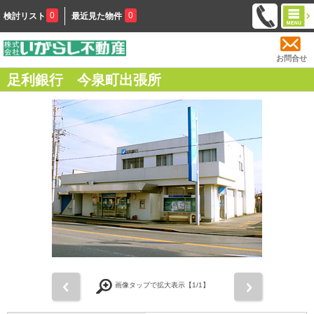
0
0
検討リスト
最近見た物件
お問合せ
足利銀行 今泉町出張所
前
次
画像タップで拡大表示【
1
/1】