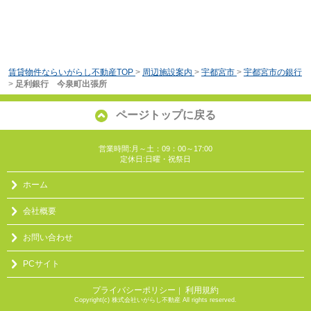
賃貸物件ならいがらし不動産TOP
>
周辺施設案内
>
宇都宮市
>
宇都宮市の銀行
>
足利銀行 今泉町出張所
ページトップに戻る
営業時間:月～土：09：00～17:00
定休日:日曜・祝祭日
ホーム
会社概要
お問い合わせ
PCサイト
プライバシーポリシー
利用規約
｜
Copyright(c) 株式会社いがらし不動産 All rights reserved.