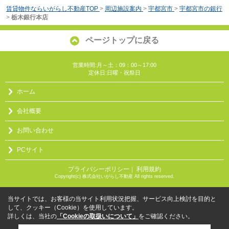
賃貸物件ならいがらし不動産TOP
>
周辺施設案内
>
宇都宮市
>
宇都宮市の銀行
>
栃木銀行本店
ページトップに戻る
営業時間:月～土：09：00～17:00
定休日:日曜・祝祭日
ホーム
会社概要
お問い合わせ
PCサイト
プライバシーポリシー
利用規約
｜
Copyright(c) 株式会社いがらし不動産 All rights reserved.
当サイトでは、お客様の当サイト利用状況把握、サービス向上検討を目的と
して、クッキー（Cookie）を使用しています。
詳しくは、当社の
「Cookieの取扱いについて」
をご確認ください。