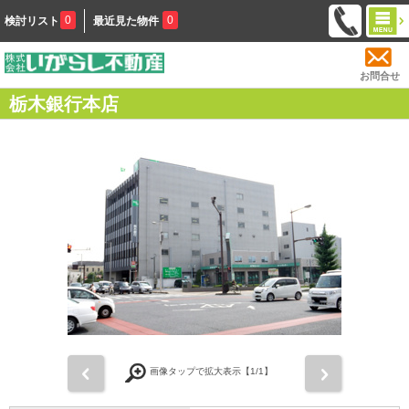
0
0
検討リスト
最近見た物件
お問合せ
栃木銀行本店
前
次
画像タップで拡大表示【
1
/1】