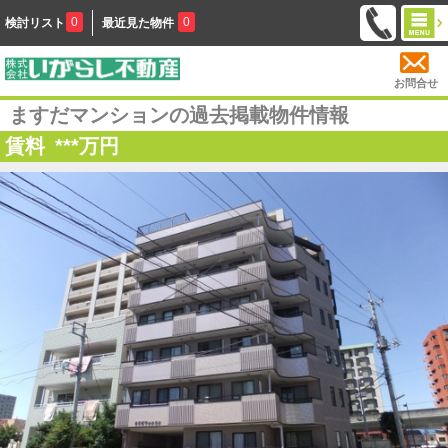
0
0
検討リスト
最近見た物件
お問合せ
ますだマンションの過去掲載物件情報
賃料
***
万円