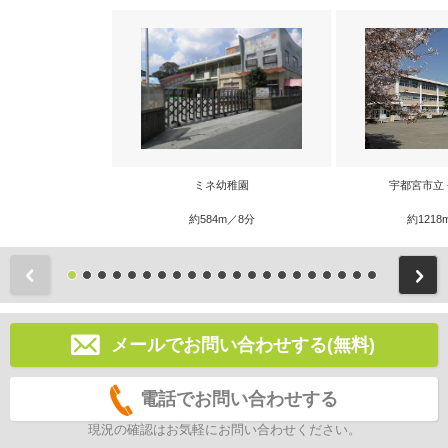
ミネ幼稚園
宇都宮市立
約584m／8分
約1218
前
メールでお問い合わせする(無料)
電話でお問い合わせする
現況の確認はお気軽にお問い合わせください。