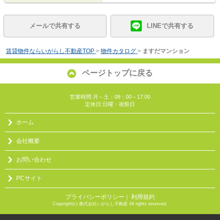
メールで共有する
LINEで共有する
賃貸物件ならいがらし不動産TOP
>
物件カタログ
>
ますだマンション
ページトップに戻る
営業時間:月～土：09：00～17:00
定休日:日曜・祝祭日
ホーム
会社概要
お問い合わせ
PCサイト
プライバシーポリシー
利用規約
｜
Copyright(c) 株式会社いがらし不動産 All rights reserved.