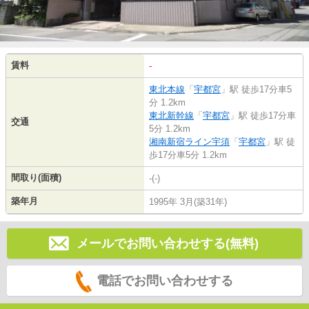
賃料
-
東北本線
「
宇都宮
」駅 徒歩17分車5
分 1.2km
東北新幹線
「
宇都宮
」駅 徒歩17分車
交通
5分 1.2km
湘南新宿ライン宇須
「
宇都宮
」駅 徒
歩17分車5分 1.2km
間取り(面積)
-(-)
築年月
1995年 3月(築31年)
メールでお問い合わせする(無料)
電話でお問い合わせする