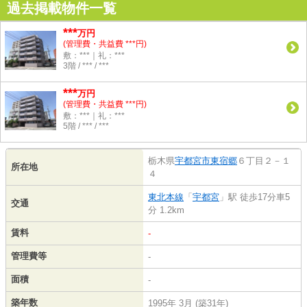
過去掲載物件一覧
***
万円
(管理費・共益費 ***円)
敷：***｜礼：***
3階 / *** / ***
***
万円
(管理費・共益費 ***円)
敷：***｜礼：***
5階 / *** / ***
栃木県
宇都宮市
東宿郷
６丁目２－１
所在地
４
東北本線
「
宇都宮
」駅 徒歩17分車5
交通
分 1.2km
賃料
-
管理費等
-
面積
-
築年数
1995年 3月 (築31年)