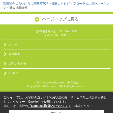
賃貸物件ならいがらし不動産TOP
>
物件カタログ
>
フローラビル立体パーキン
グ
>
過去掲載物件
ページトップに戻る
営業時間:月～土：09：00～17:00
定休日:日曜・祝祭日
ホーム
会社概要
お問い合わせ
PCサイト
プライバシーポリシー
利用規約
｜
Copyright(c) 株式会社いがらし不動産 All rights reserved.
当サイトでは、お客様の当サイト利用状況把握、サービス向上検討を目的と
して、クッキー（Cookie）を使用しています。
詳しくは、当社の
「Cookieの取扱いについて」
をご確認ください。