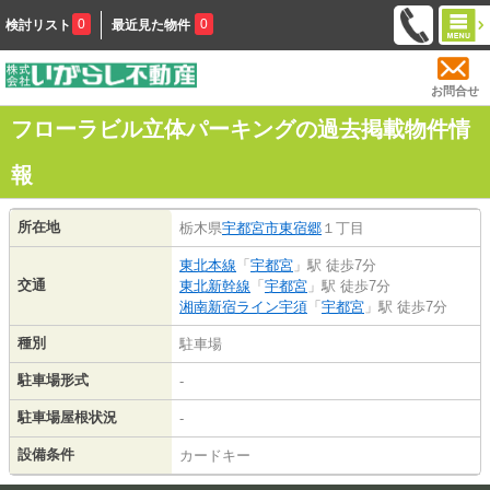
0
0
検討リスト
最近見た物件
お問合せ
フローラビル立体パーキングの過去掲載物件情
報
所在地
栃木県
宇都宮市
東宿郷
１丁目
東北本線
「
宇都宮
」駅 徒歩7分
交通
東北新幹線
「
宇都宮
」駅 徒歩7分
湘南新宿ライン宇須
「
宇都宮
」駅 徒歩7分
種別
駐車場
駐車場形式
-
駐車場屋根状況
-
設備条件
カードキー