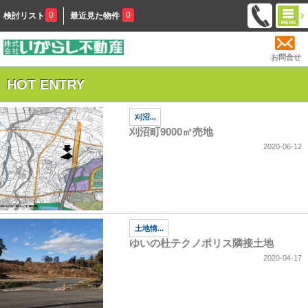
0
0
検討リスト
最近見た物件
お問合せ
HOT ENTRY
刈沼...
刈沼町9000㎡売地
2020-06-12
土地情...
ゆいの杜テクノポリス隣接土地
2020-04-17