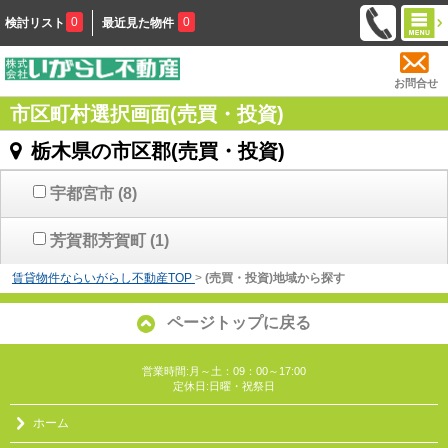
0
0
検討リスト
最近見た物件
お問合せ
市区町村選択画面(売買・投資)
栃木県の市区郡(売買・投資)
宇都宮市
(8)
芳賀郡芳賀町
(1)
賃貸物件ならいがらし不動産TOP
>
(売買・投資)地域から探す
ページトップに戻る
営業時間:月～土：09：00～17:00
定休日:日曜・祝祭日
ホーム