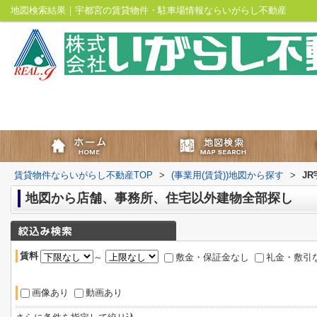
地図検索結果｜宇都宮の賃貸物件・駐車場情報ならいがらし不動産
賃貸物件ならいがらし不動産TOP
>
(事業用(賃貸))地図から探す
>
J
地図から店舗、事務所、住宅以外建物全部探し
賃料
～
敷金・保証金なし
礼金・敷引
画像あり
動画あり