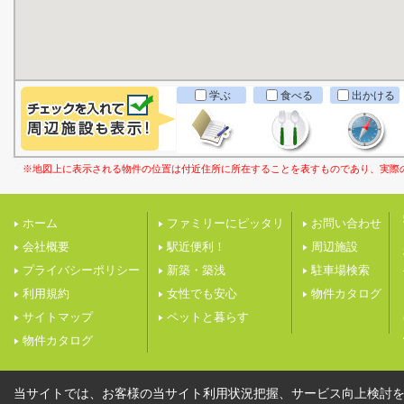
学ぶ
食べる
出かける
※地図上に表示される物件の位置は付近住所に所在することを表すものであり、実際
ホーム
ファミリーにピッタリ
お問い合わせ
会社概要
駅近便利！
周辺施設
プライバシーポリシー
新築・築浅
駐車場検索
利用規約
女性でも安心
物件カタログ
サイトマップ
ペットと暮らす
物件カタログ
当サイトでは、お客様の当サイト利用状況把握、サービス向上検討を目