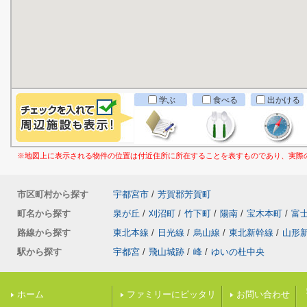
学ぶ
食べる
出かける
※地図上に表示される物件の位置は付近住所に所在することを表すものであり、実際
市区町村から探す
宇都宮市
/
芳賀郡芳賀町
町名から探す
泉が丘
/
刈沼町
/
竹下町
/
陽南
/
宝木本町
/
富
路線から探す
東北本線
/
日光線
/
烏山線
/
東北新幹線
/
山形
駅から探す
宇都宮
/
飛山城跡
/
峰
/
ゆいの杜中央
ホーム
ファミリーにピッタリ
お問い合わせ