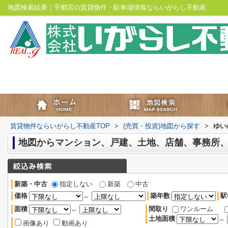
地図検索結果｜宇都宮の賃貸物件・駐車場情報ならいがらし不動産
賃貸物件ならいがらし不動産TOP
>
(売買・投資)地図から探す
>
ゆい
新築・中古
指定しない
新築
中古
価格
築年数
駅
～
面積
間取り
ワンルーム
～
土地面積
～
画像あり
動画あり