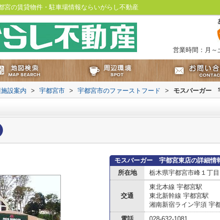
都宮の賃貸物件・駐車場情報ならいがらし不動産
営業時間：月～土：
辺施設案内
>
宇都宮市
>
宇都宮市のファーストフード
>
モスバーガー 
モスバーガー 宇都宮東店の詳細情
所在地
栃木県宇都宮市峰１丁目
東北本線 宇都宮駅
交通
東北新幹線 宇都宮駅
湘南新宿ライン宇須 宇
電話
028-632-1081