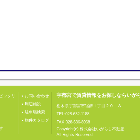
宇都宮で賃貸情報をお探しならいが
ピッタリ
お問い合わせ
周辺施設
栃木県宇都宮市宿郷１丁目２０－８
駐車場検索
TEL:028-632-1188
物件カタログ
FAX:028-636-8068
す
Copyright(c) 株式会社いがらし不動産
All Rights Reserved.