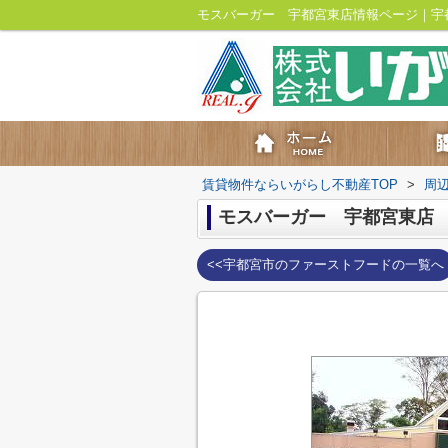
モスバーガー 宇都宮東店情報ページ｜宇
賃貸物件ならいがらし不動産TOP
>
周
モスバーガー 宇都宮東店
<<宇都宮市のファーストフードの一覧へ