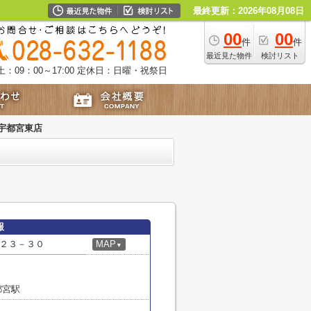
最終更新：2026年08月08日
00
00
件
件
最近見た物件
検討リスト
09：00～17:00
定休日：日曜・祝祭日
宇都宮東店
報
２３－３０
MAP
▼
都宮駅