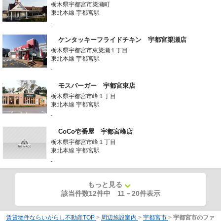
栃木県宇都宮市簗瀬町
東北本線 宇都宮駅
-
ケンタッキーフライドチキン 宇都宮簗瀬店
栃木県宇都宮市東簗瀬１丁目
東北本線 宇都宮駅
-
モスバーガー 宇都宮東店
栃木県宇都宮市峰１丁目
東北本線 宇都宮駅
-
CoCo壱番屋 宇都宮峰店
栃木県宇都宮市峰１丁目
東北本線 宇都宮駅
-
もっと見る
該当件数12件中
11
－
20
件表示
賃貸物件ならいがらし不動産TOP
>
周辺施設案内
>
宇都宮市
>
宇都宮市のファ