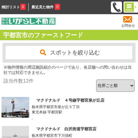
0
0
検討リスト
最近見た物件
お問合せ
宇都宮市のファーストフード
スポットを絞り込む
※物件情報の周辺施設紹介のページであり、各店舗への問い合わせは当
社では対応できません。
該当件数
12
件
マクドナルド ４号線宇都宮泉が丘店
栃木県宇都宮市泉が丘５丁目
東北本線 宇都宮駅
-
マクドナルド 白沢街道宇都宮店
栃木県宇都宮市下川俣町