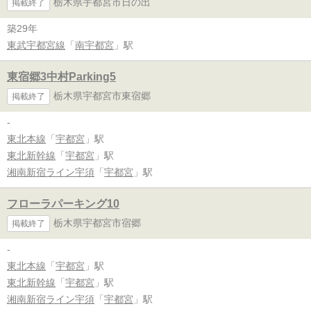
栃木県宇都宮市日の出
掲載終了
築29年
東武宇都宮線
「
南宇都宮
」駅
東宿郷3中村Parking5
栃木県宇都宮市東宿郷
掲載終了
-
東北本線
「
宇都宮
」駅
東北新幹線
「
宇都宮
」駅
湘南新宿ライン宇須
「
宇都宮
」駅
フローラパーキング10
栃木県宇都宮市宿郷
掲載終了
-
東北本線
「
宇都宮
」駅
東北新幹線
「
宇都宮
」駅
湘南新宿ライン宇須
「
宇都宮
」駅