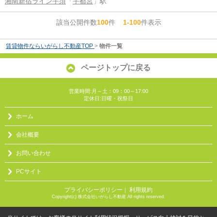
湘南新宿ライン宇須
「
宇都宮
」駅
該当公開件数
100
件
1-100
件表示
賃貸物件ならいがらし不動産TOP
>
物件一覧
ページトップに戻る
営業時間:月～土：09：00～17:00
定休日:日曜・祝祭日
ホーム
会社概要
お問い合わせ
PCサイト
プライバシーポリシー
利用規約
｜
Copyright(c) 株式会社いがらし不動産 All rights reserved.