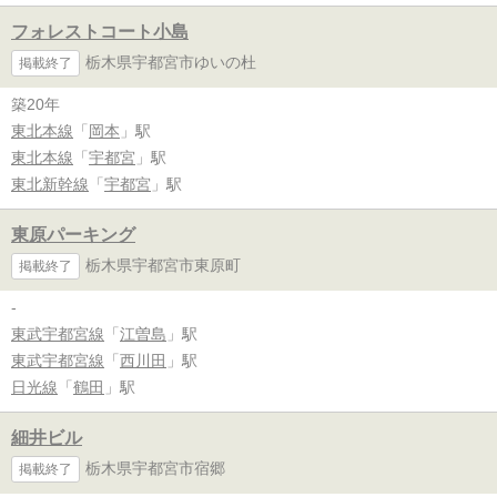
フォレストコート小島
栃木県宇都宮市ゆいの杜
掲載終了
築20年
東北本線
「
岡本
」駅
東北本線
「
宇都宮
」駅
東北新幹線
「
宇都宮
」駅
東原パーキング
栃木県宇都宮市東原町
掲載終了
-
東武宇都宮線
「
江曽島
」駅
東武宇都宮線
「
西川田
」駅
日光線
「
鶴田
」駅
細井ビル
栃木県宇都宮市宿郷
掲載終了