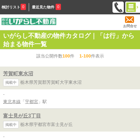
0
0
検討リスト
最近見た物件
お問合せ
いがらし不動産の物件カタログ｜「は行」から
始まる物件一覧
該当公開件数
100
件
1-100
件表示
芳賀町東水沼
栃木県芳賀郡芳賀町大字東水沼
掲載中
-
東北本線
「
宇都宮
」駅
富士見が丘3丁目
栃木県宇都宮市富士見が丘
掲載中
-