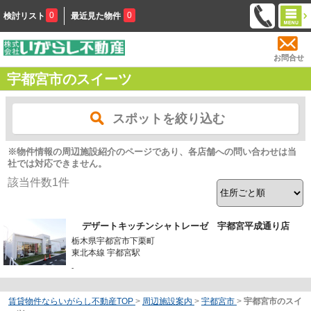
0
0
検討リスト
最近見た物件
お問合せ
宇都宮市のスイーツ
スポットを絞り込む
※物件情報の周辺施設紹介のページであり、各店舗への問い合わせは当
社では対応できません。
該当件数
1
件
デザートキッチンシャトレーゼ 宇都宮平成通り店
栃木県宇都宮市下栗町
東北本線 宇都宮駅
-
賃貸物件ならいがらし不動産TOP
>
周辺施設案内
>
宇都宮市
>
宇都宮市のスイ