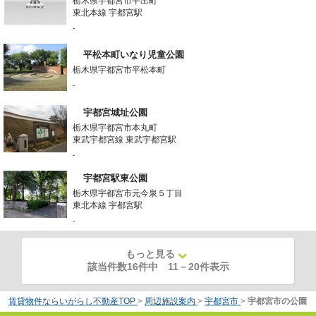
栃木県宇都宮市平出町
東北本線 宇都宮駅
-
平松本町いなり児童公園
栃木県宇都宮市平松本町
-
宇都宮城址公園
栃木県宇都宮市本丸町
東武宇都宮線 東武宇都宮駅
-
宇都宮駅東公園
栃木県宇都宮市元今泉５丁目
東北本線 宇都宮駅
-
もっと見る
該当件数16件中
11
－
20
件表示
賃貸物件ならいがらし不動産TOP
>
周辺施設案内
>
宇都宮市
>
宇都宮市の公園