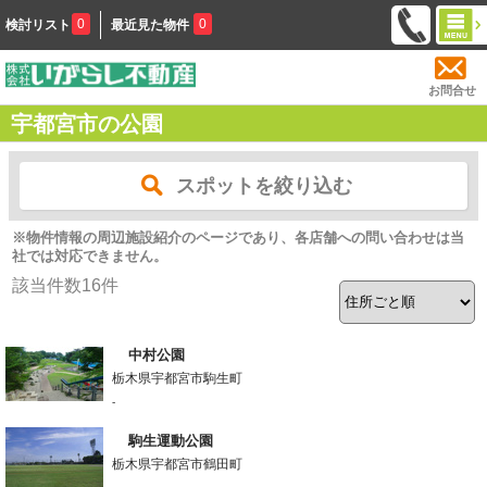
0
0
検討リスト
最近見た物件
お問合せ
宇都宮市の公園
スポットを絞り込む
※物件情報の周辺施設紹介のページであり、各店舗への問い合わせは当
社では対応できません。
該当件数
16
件
中村公園
栃木県宇都宮市駒生町
-
駒生運動公園
栃木県宇都宮市鶴田町